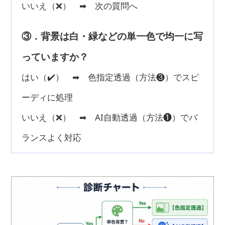
いいえ（❌） ➡ 次の質問へ
③．背景は白・緑などの単一色で均一に写
っていますか？
はい（✔️） ➡ 色指定透過（方法❸）でスピ
ーディに処理
いいえ（❌） ➡ AI自動透過（方法❶）でバ
ランスよく対応