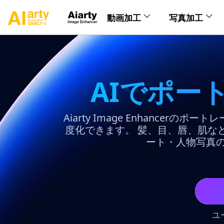
動画加工
写真加工
製品別のヘルプ
AI動画補正
AI画像補
画像高
AIでポー
動画高
写真
操作ガイド
Aiarty Image Enhanc
度化できます。 髪、目、唇、肌な
AI動画
AI
ート・人物写真
操作ガイド
AI動画
AI
AI動画
AI
ユ
操作ガイド