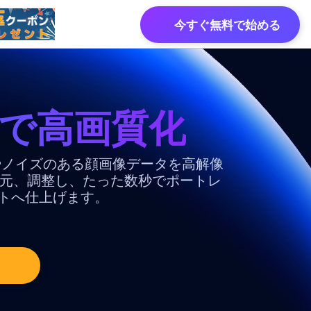
今すぐ無料で始める
瞬で高画質化
像
透過AI
ンボケやノイズのある顔画像データを高解像
復元、調整し、たった数秒でポートレ
ク加工
トへ仕上げます。
レート写真
透過AI
ー
会社概要
真
の背景透過AI