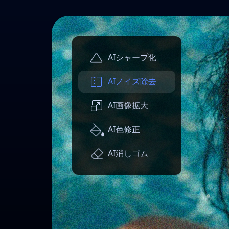
AIシャープ化
AIノイズ除去
AI画像拡大
AI色修正
AI消しゴム