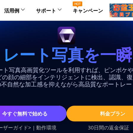
活用例
サポート
キャンペーン
正
画質化
AI画像編集
会社情報
画像背景透過
トレート写真を一
AIアート＆AI画像
商品画
画質化
高画質化
背景透過
AIアート高画質化AI
商品背景
システム要件
FAQ
erのポートレート写真高画質化ツールを利用すれば、ピ
どの顔の細部をインテリジェントに検出、認識、
拡大
画像拡大
ぼかし・モザイ
の不自然な加工感を抑えながら高品質なポートレー
ポートレート
ポート
人物高画質化AI
人物背景
サポートセンタ
システム要件
FAQ
鮮明化
ノイズ除去
白背景変更
アニメ/イラスト画像
動物写
今すぐ無料で始める
料金プラン
アニメ/イラスト高画質化AI
動物写真
ノイズ除去
画像鮮明化
ーザーガイド>
|
動作環境
30日間の返金保証
システム要件
FAQ