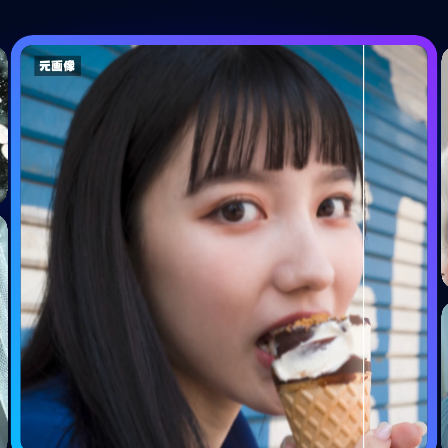
古い写真
イラス
昔の写真高画質化AI
イラスト
修復
顔レタッチ
お問い合わせ
低照度画像
ロゴマ
低照度画像強調AI
ロゴの背
印刷用の大判画像
写真撮
印刷用の大判画像高画質化AI
写真の背