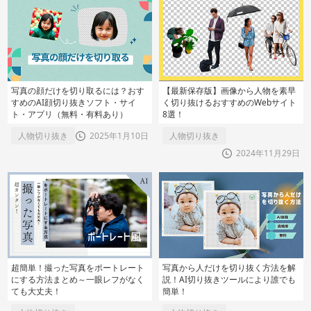
写真の顔だけを切り取るには？おす
【最新保存版】画像から人物を素早
すめのAI顔切り抜きソフト・サイ
く切り抜けるおすすめのWebサイト
ト・アプリ（無料・有料あり）
8選！
人物切り抜き
2025年1月10日
人物切り抜き
2024年11月29日
超簡単！撮った写真をポートレート
写真から人だけを切り抜く方法を解
にする方法まとめ～一眼レフがなく
説！AI切り抜きツールにより誰でも
ても大丈夫！
簡単！