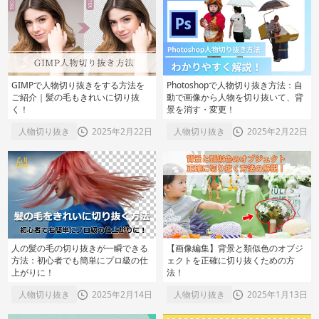
GIMPで人物切り抜きをする方法を
Photoshopで人物切り抜き方法：自
ご紹介｜髪の毛もきれいに切り抜
動で画像から人物を切り抜いて、背
く！
景を消す・変更！
人物切り抜き
2025年2月22日
人物切り抜き
2025年2月22日
人の髪の毛の切り抜きが一瞬できる
【画像編集】背景と類似色のオブジ
方法：初心者でも簡単にプロ級の仕
ェクトを正確に切り抜くための方
上がりに！
法！
人物切り抜き
2025年2月14日
人物切り抜き
2025年1月13日