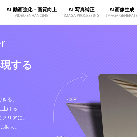
AI 動画強化・画質向上
AI 写真補正
AI画像生成
VIDEO ENHANCING
IMAGA PROCESSING
IMAGA GENERAT
er
再現する
ト
できる。
仕上げる。
にクリアに。
Kに拡大。