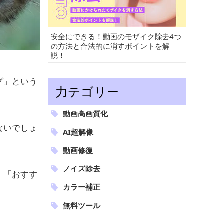
安全にできる！動画のモザイク除去4つ
の方法と合法的に消すポイントを解
説！
グ」という
力テゴリー
動画高画質化
ないでしょ
AI超解像
動画修復
ノイズ除去
」「おすす
カラー補正
無料ツール