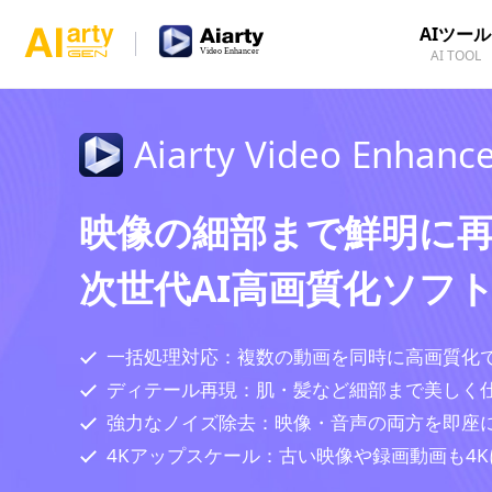
AIツール
AI TOOL
Aiarty Video Enhanc
映像の細部まで鮮明に
次世代AI高画質化ソフ
一括処理対応：複数の動画を同時に高画質化
ディテール再現：肌・髪など細部まで美しく
強力なノイズ除去：映像・音声の両方を即座
4Kアップスケール：古い映像や録画動画も4