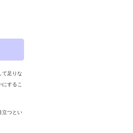
して足りな
かにするこ
目立つとい