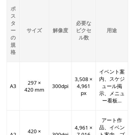
ポ
ス
タ
必要な
ー
サイズ
解像度
ピクセ
用途
の
ル数
規
格
イベント案
内、スケジ
3,508 ×
297 ×
A3
300dpi
4,961
ュール掲
420 mm
px
示、メニュ
ー看板…
アート作
品、イベン
4,961 ×
420 ×
A2
300dpi
7,016
ト案内、プ