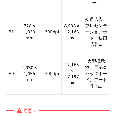
ー…
交通広告、
プレゼンテ
728 ×
8,598 ×
B1
1,030
300dpi
12,165
ーションボ
mm
px
ード、映画
広告…
大型掲示
12,165
物、展示会
1,030 ×
×
B0
1,456
300dpi
バックボー
17,197
mm
ド、アート
px
作品…
注意：