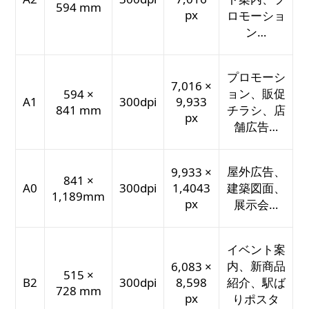
594 mm
px
ロモーショ
ン…
プロモーシ
7,016 ×
ョン、販促
594 ×
A1
300dpi
9,933
841 mm
チラシ、店
px
舗広告…
屋外広告、
9,933 ×
841 ×
A0
300dpi
1,4043
建築図面、
1,189mm
px
展示会…
イベント案
内、新商品
6,083 ×
515 ×
B2
300dpi
8,598
紹介、駅ば
728 mm
px
りポスタ