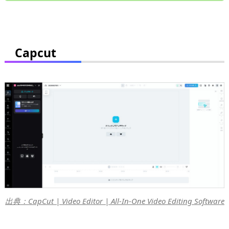
Capcut
出典：CapCut | Video Editor | All-In-One Video Editing Software