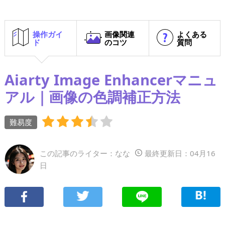
操作ガイ
画像関連
よくある
ド
のコツ
質問
Aiarty Image Enhancerマニュ
アル｜画像の色調補正方法
難易度
この記事のライター：なな
最終更新日：04月16
日