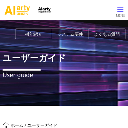
動画加工
機能紹介
システム要件
よくある質問
AI動画補正
写真加工
ユーザーガイド
AI画像補正
活用例
AI画像編集
画像高画質化
サポート
User guide
画像背景透過
製品別のヘルプ
会社情報
ホーム
/ ユーザーガイド