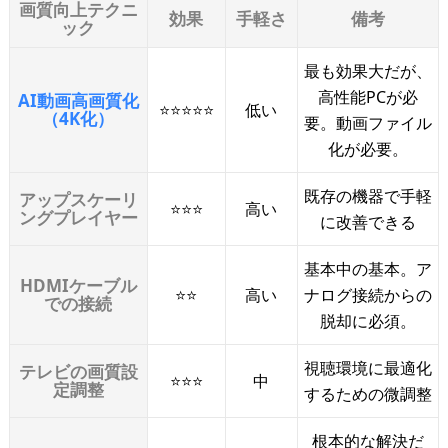
画質向上テクニ
効果
手軽さ
備考
ック
最も効果大だが、
高性能PCが必
AI動画高画質化
⭐⭐⭐⭐⭐
低い
（4K化）
要。動画ファイル
化が必要。
既存の機器で手軽
アップスケーリ
⭐⭐⭐
高い
ングプレイヤー
に改善できる
基本中の基本。ア
HDMIケーブル
⭐⭐
高い
ナログ接続からの
での接続
脱却に必須。
視聴環境に最適化
テレビの画質設
⭐⭐⭐
中
定調整
するための微調整
根本的な解決だ