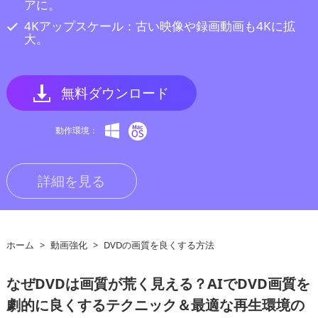
アに。
4Kアップスケール：古い映像や録画動画も4Kに拡
大。
無料ダウンロード
動作環境：
詳細を見る
ホーム
>
動画強化
>
DVDの画質を良くする方法
なぜDVDは画質が荒く見える？AIでDVD画質を
劇的に良くするテクニック＆最適な再生環境の