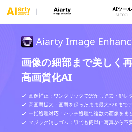
AIツール
AI TOOL
Aiarty Image Enhanc
画像の細部まで美しく
高画質化AI
画像補正：ワンクリックでぼかし除去・顔レ
高画質拡大：画質を保ったまま最大32Kまで
一括処理対応：バッチ処理で複数の画像をま
マジック消しゴム：誰でも簡単に写真から不