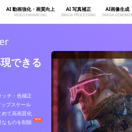
AI 動画強化・画質向上
AI 写真補正
AI画像生成
VIDEO ENHANCING
IMAGA PROCESSING
IMAGA GENERAT
er
再現できる
タッチ・色補正
アップスケール
とめて高画質化
NEW
要なものを削除