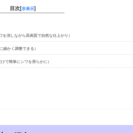
目次[
]
非表示
ncer（シワを消しながら高画質で自然な仕上がり）
別に細かく調整できる）
ザだけで簡単にシワを滑らかに）