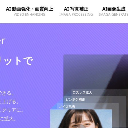
AI 動画強化・画質向上
AI 写真補正
AI画像生成
VIDEO ENHANCING
IMAGA PROCESSING
IMAGA GENERAT
er
メリットで
できる。
仕上げる。
にクリアに。
Kに拡大。