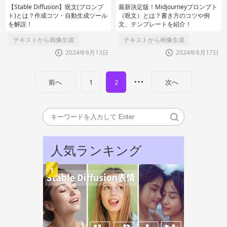
【Stable Diffusion】呪文(プロンプ
最新決定版！Midjourneyプロンプト
ト)とは？作成コツ・自動生成ツール
（呪文）とは？書き方のコツや例
を解説！
文、テンプレートを紹介！
テキストから画像生成
テキストから画像生成
2024年6月13日
2024年6月17日
…
前へ
1
2
次へ
人気ランキング