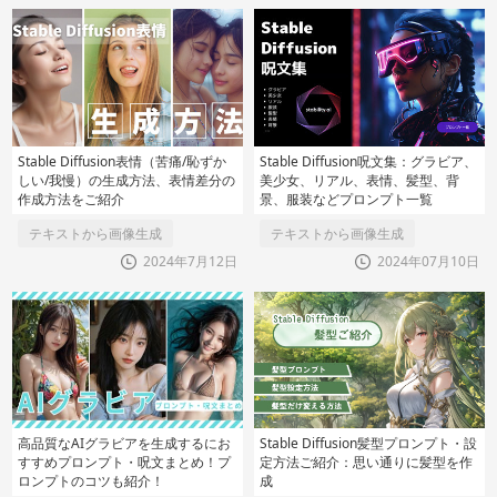
Stable Diffusion表情（苦痛/恥ずか
Stable Diffusion呪文集：グラビア、
しい/我慢）の生成方法、表情差分の
美少女、リアル、表情、髪型、背
作成方法をご紹介
景、服装などプロンプト一覧
テキストから画像生成
テキストから画像生成
2024年7月12日
2024年07月10日
高品質なAIグラビアを生成するにお
Stable Diffusion髪型プロンプト・設
すすめプロンプト・呪文まとめ！プ
定方法ご紹介：思い通りに髪型を作
ロンプトのコツも紹介！
成