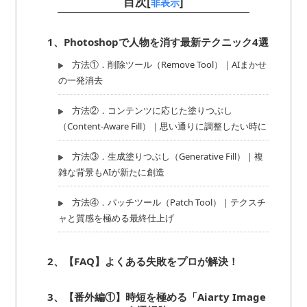
目次[
]
非表示
1、Photoshopで人物を消す最新テクニック4選
方法①．削除ツール（Remove Tool）｜AIまかせ
の一発消去
方法②．コンテンツに応じた塗りつぶし
（Content-Aware Fill）｜思い通りに調整したい時に
方法③．生成塗りつぶし（Generative Fill）｜複
雑な背景もAIが新たに創造
方法④．パッチツール（Patch Tool）｜テクスチ
ャと質感を極める最終仕上げ
2、【FAQ】よくある失敗をプロが解決！
3、【番外編①】時短を極める「Aiarty Image