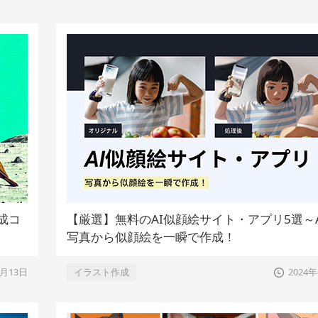
作成コ
【厳選】無料のAI似顔絵サイト・アプリ5選～A
写真から似顔絵を一瞬で作成！
6月13日
イラスト作成
2024