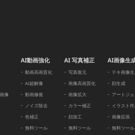
AI動画強化
AI 写真補正
AI画像生
動画高画質化
写真復元
テキ画像生
AI超解像
画像高画質化
顔生成
画像
動画修復
画像拡大
アートジェ
ノイズ除去
カラー補正
イラスト作
色補正
顔加工
画像拡張
無料ツール
無料ツール
無料ツール