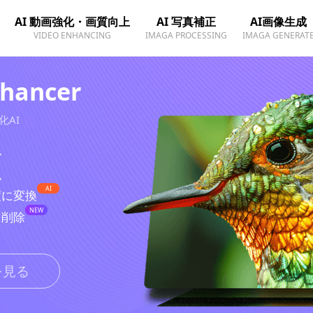
AI 動画強化・画質向上
AI 写真補正
AI画像生成
VIDEO ENHANCING
IMAGA PROCESSING
IMAGA GENERAT
nhancer
AI
ル
現
AI
度に変換
NEW
に削除
を見る