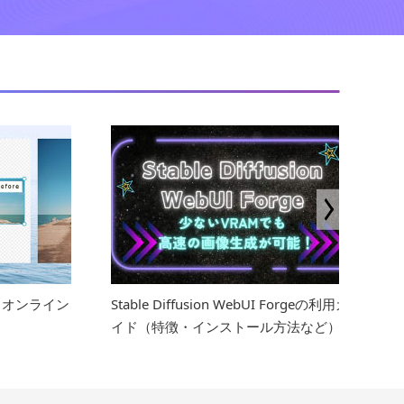
Forgeの利用ガ
無料のAI似顔絵サイト・アプリ5選～AI
方法など）
で写真から似顔絵を一瞬で作成