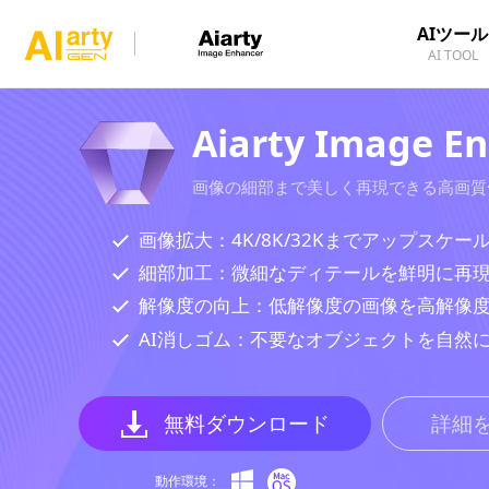
AIツール
AI TOOL
Aiarty Image E
画像の細部まで美しく再現できる高画質化
画像拡大：4K/8K/32Kまでアップスケー
細部加工：微細なディテールを鮮明に再
解像度の向上：低解像度の画像を高解像
AI消しゴム：不要なオブジェクトを自然
無料ダウンロード
詳細
動作環境：