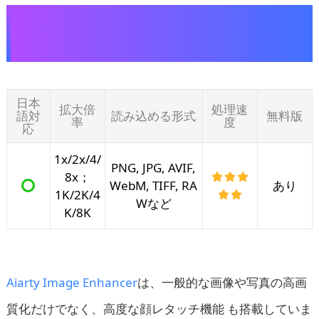
公式サイト：https://jp.aiarty.com/aiarty-
image-enhancer/
日本
拡大倍
処理速
語対
読み込める形式
無料版
率
度
応
1x/2x/4/
PNG, JPG, AVIF,
8x；
WebM, TIFF, RA
あり
1K/2K/4
Wなど
K/8K
Aiarty Image Enhancer
は、一般的な画像や写真の高画
質化だけでなく、高度な顔レタッチ機能 も搭載していま