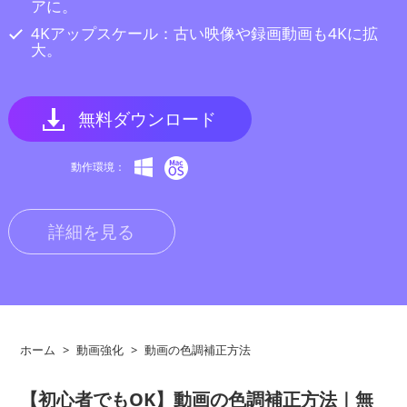
アに。
4Kアップスケール：古い映像や録画動画も4Kに拡
大。
無料ダウンロード
動作環境：
詳細を見る
ホーム
>
動画強化
>
動画の色調補正方法
【初心者でもOK】動画の色調補正方法｜無