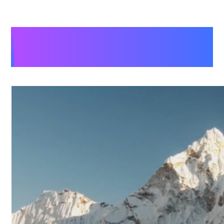
Aiarty Video Enhancerで色調補正され
た動画