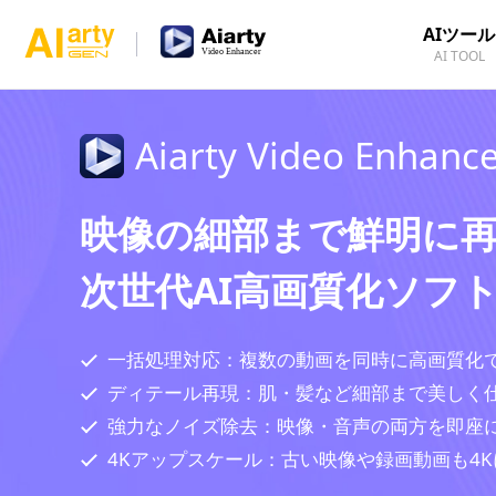
AIツール
AI TOOL
Aiarty Video Enhanc
映像の細部まで鮮明に
次世代AI高画質化ソフ
一括処理対応：複数の動画を同時に高画質化
ディテール再現：肌・髪など細部まで美しく
強力なノイズ除去：映像・音声の両方を即座
4Kアップスケール：古い映像や録画動画も4