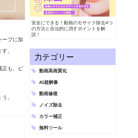
安全にできる！動画のモザイク除去4つ
の方法と合法的に消すポイントを解
説！
ャープに加
ます。
力テゴリー
補正も、ピ
動画高画質化
AI超解像
動画修復
ょう。
ノイズ除去
カラー補正
無料ツール