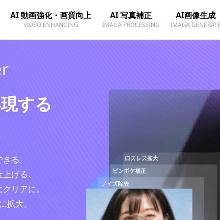
AI 動画強化・画質向上
AI 写真補正
AI画像生成
VIDEO ENHANCING
IMAGA PROCESSING
IMAGA GENERAT
er
再現する
ト
できる。
仕上げる。
にクリアに。
Kに拡大。