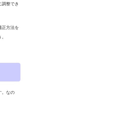
に調整でき
補正方法を
う。
す。なの