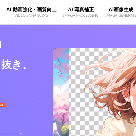
AI 動画強化・画質向上
AI 写真補正
AI画像生成
VIDEO ENHANCING
IMAGA PROCESSING
IMAGA GENERAT
g
り抜き、
AI