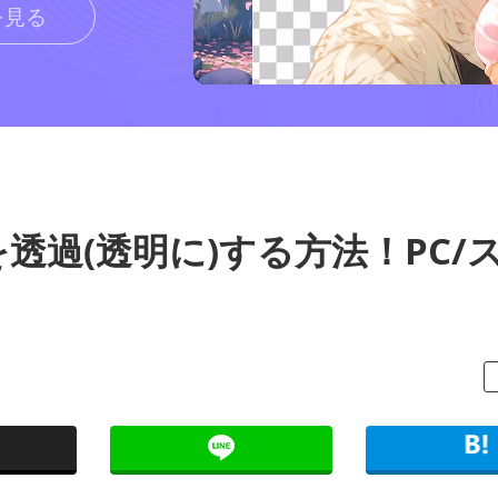
を見る
透過(透明に)する方法！PC/