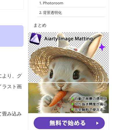
1. Photoroom
2. 背景透明化
まとめ
。
により、グ
イラスト画
て畳み込み