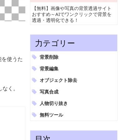
【無料】画像や写真の背景透過サイト
おすすめ～AIでワンクリックで背景を
透過・透明化できる！
力テゴリー
背景削除
能を使うた
背景編集
オブジェクト除去
しなく。
写真合成
人物切り抜き
無料ツール
目次