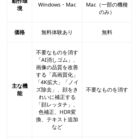
動作環
Windows・Mac
Mac（一部の機種
境
のみ）
価格
無料体験あり
無料
不要なものを消す
「AI消しゴム」、
画像の品質を改善
する「高画質化」
「4K拡大」「ノイ
主な機
ズ除去」、顔をき
不要なものを消す
能
れいに補正する
「顔レッタチ」、
色補正、HDR変
換、テキスト追加
など