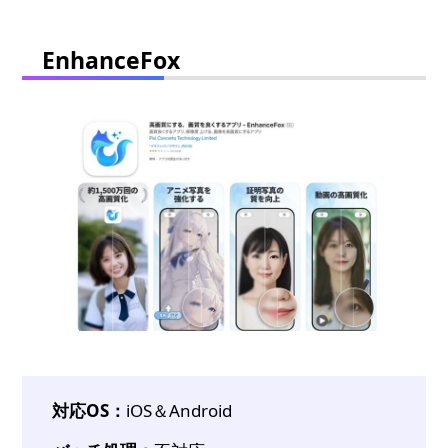
EnhanceFox
対応OS：
iOS＆Android