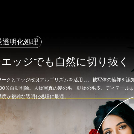
景透明化処理
やエッジでも自然に切り抜く
ムワークとエッジ改良アルゴリズムを活用し、被写体の輪郭を認
100％自動削除。人物写真の髪の毛、動物の毛皮、ディテール
精度が複雑な透明化処理に最適。