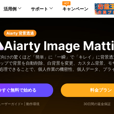
活用例
サポート
キャンペーン
正
画質化
AI画像編集
会社情報
画像背景透過
Aiarty 背景透過
Aiarty Image Matt
AIアート＆AI画像
商品画
画質化
高画質化
背景透過
AIアート高画質化AI
商品背景
システム要件
FAQ
家向けの驚くほど「簡単」に「一瞬」で「キレイ」に背景透
タップで背景を自動削除、白背景を変更、カスタム背景、モ
I処理できることで、個人作業の機密性、個人データ、プライ
拡大
画像拡大
ぼかし・モザイ
ポートレート写真
ポート
人物高画質化AI
人物背景
サポートセンタ
システム要件
FAQ
鮮明化
ノイズ除去
白背景変更
今すぐ無料で始める
料金プラン
アニメ/イラスト画像
動物写
アニメ/イラスト高画質化AI
動物写真
ユーザーガイド>
|
動作環境
30日間の返金保証
ノイズ除去
画像鮮明化
システム要件
FAQ