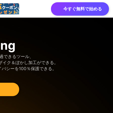
今すぐ無料で始める
ing
像
透過AI
過できるツール、
ザイク＆ぼかし加工ができる。
バシーを100％保護できる。
ク加工
レート写真
透過AI
ー
会社概要
真
の背景透過AI