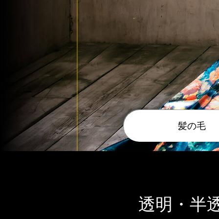
髪の毛
透明・半