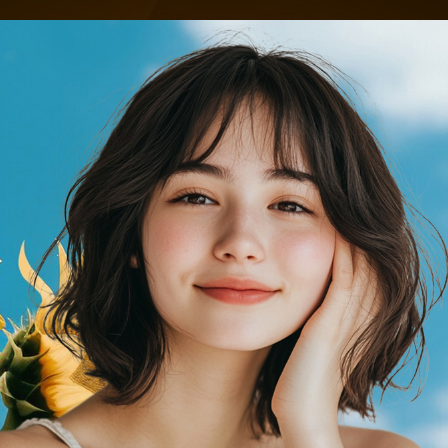
古い写真
イラス
昔の写真高画質化AI
イラスト
修復
顔レタッチ
お問い合わせ
低照度画像
ロゴマ
低照度画像強調AI
ロゴの背
印刷用の大判画像
写真撮
印刷用の大判画像高画質化AI
写真の背