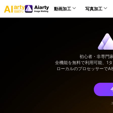
動画加工
写真加工
製品別のヘルプ
AI動画補正
AI画像補
画像高
動画高
写真
操作ガイド
初心者・非専門
全機能を無料で利用可能、1
ローカルのプロセッサーでA
AI動画
AI
操作ガイド
AI動画
AI
AI動画
AI
操作ガイド