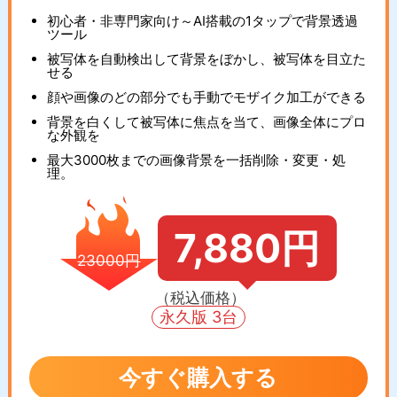
初心者・非専門家向け～AI搭載の1タップで背景透過
ツール
被写体を自動検出して背景をぼかし、被写体を目立た
せる
顔や画像のどの部分でも手動でモザイク加工ができる
背景を白くして被写体に焦点を当て、画像全体にプロ
な外観を
最大3000枚までの画像背景を一括削除・変更・処
理。
7,880円
23000円
（税込価格）
永久版 3台
今すぐ購入する