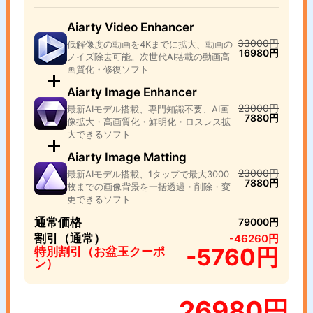
Aiarty Video Enhancer
33000円
低解像度の動画を4Kまでに拡大、動画の
16980円
ノイズ除去可能。次世代AI搭載の動画高
画質化・修復ソフト
Aiarty Image Enhancer
23000円
最新AIモデル搭載、専門知識不要、AI画
7880円
像拡大・高画質化・鮮明化・ロスレス拡
大できるソフト
Aiarty Image Matting
23000円
最新AIモデル搭載、1タップで最大3000
7880円
枚までの画像背景を一括透過・削除・変
更できるソフト
通常価格
79000円
割引（通常）
-46260円
-5760円
特別割引（お盆玉クーポ
ン）
26980円