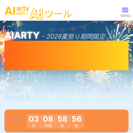
動画加工
AIARTY
- 2026夏祭り期間限定
AI動画補正
写真加工
お盆玉クーポン
AI画像補正
全員プレゼント
活用例
AI画像編集
画像高画質化
サポート
2026夏祭り期間では、今すぐ使えるお盆玉クーポンを
画像背景透過
プレゼント！
本ページ限定販売しているおトクなセッ
製品別のヘルプ
トが盛りだくさん！
最大まで67％OFF～お盆限定の特
典をお見逃しなく！
会社情報
03
08
58
55
終了まで