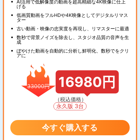
AI活用で低解像度の動画を超高精細な4K映像に仕上
げる
低画質動画をフルHDや4K映像としてデジタルリマス
ター
古い動画・映像の忠実度を再現し、リマスターに最適
数秒で背景ノイズを除去し、スタジオ品質の音声を生
成
ぼやけた動画を自動的に分析し鮮明化、数秒でをクリ
アに
16980円
33000円
（税込価格）
永久版 3台
今すぐ購入する