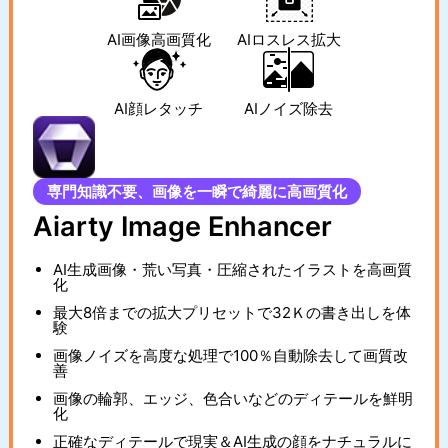
AI画像高画質化
AIロスレス拡大
AI顔レタッチ
AIノイズ除去
専門知識不要、画像を一瞬で綺麗に高画質化
Aiarty Image Enhancer
AI生成画像・荒い写真・圧縮されたイラストを高画質
化
最大8倍までの拡大プリセットで32Ｋの書き出しを体
験
画像ノイズを高度な処理で100％自動除去して画質改
善
画像の輪郭、エッジ、色合いなどのディテールを鮮明
化
正確なディテールで現実＆AI生成の顔をナチュラルに